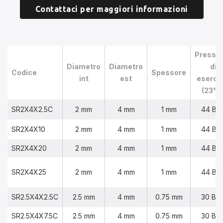
Contattaci per maggiori informazioni
Pressi
Diametro
Diametro
di
Codice
Spessore
int
est
eserciz
(23°C
SR2X4X2.5C
2 mm
4 mm
1 mm
44 BA
SR2X4X10
2 mm
4 mm
1 mm
44 BA
SR2X4X20
2 mm
4 mm
1 mm
44 BA
SR2X4X25
2 mm
4 mm
1 mm
44 BA
SR2.5X4X2.5C
2.5 mm
4 mm
0.75 mm
30 BA
SR2.5X4X7.5C
2.5 mm
4 mm
0.75 mm
30 BA