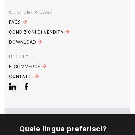
CUSTOMER CARE
FAQS
CONDIZIONI DI VENDITA
DOWNLOAD
UTILITY
E-COMMERCE
CONTATTI
Quale lingua preferisci?
EMAIL:
mebra@mebra.it