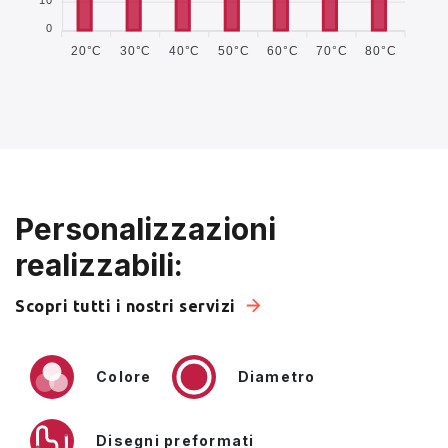
0
20°C
30°C
40°C
50°C
60°C
70°C
80°C
Personalizzazioni
realizzabili:
Scopri tutti i nostri servizi
Colore
Diametro
Disegni preformati