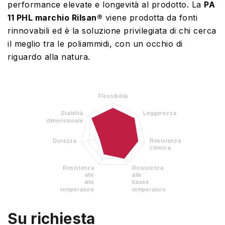
performance elevate e longevità al prodotto. La
PA
11 PHL marchio Rilsan®
viene prodotta da fonti
rinnovabili ed è la soluzione privilegiata di chi cerca
il meglio tra le poliammidi, con un occhio di
riguardo alla natura.
Flessibilità
Stabilità
Leggerezza
dimensionale
Durezza
Resistenza
chimica
Resistenza
Resistenza
alle
alle
alte
basse
temperature
temperature
Su richiesta