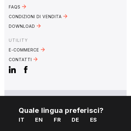
FAQS
CONDIZIONI DI VENDITA
DOWNLOAD
UTILITY
E-COMMERCE
CONTATTI
Quale lingua preferisci?
EMAIL:
mebra@mebra.it
IT
EN
FR
DE
ES
TELEFONO:
+39 0331 344005