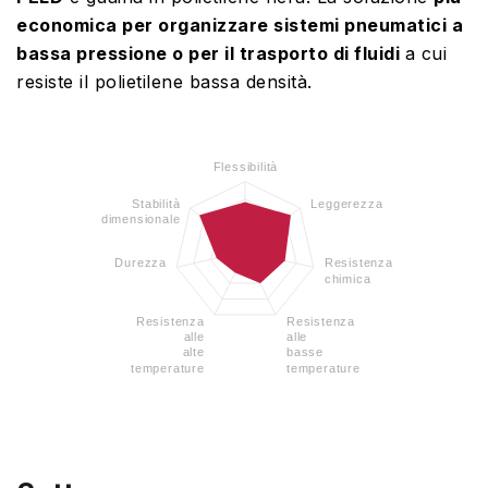
economica per organizzare sistemi pneumatici a
bassa pressione o per il trasporto di fluidi
a cui
resiste il polietilene bassa densità.
Flessibilità
Stabilità
Leggerezza
dimensionale
Durezza
Resistenza
chimica
Resistenza
Resistenza
alle
alle
alte
basse
temperature
temperature