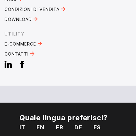
CONDIZIONI DI VENDITA
DOWNLOAD
UTILITY
E-COMMERCE
CONTATTI
EMAIL:
mebra@mebra.it
Quale lingua preferisci?
TELEFONO:
+39 0331 344005
IT
EN
FR
DE
ES
P. IVA 01810650125
Privacy
Cookies
Condizioni di