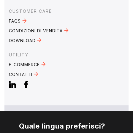
CUSTOMER CARE
FAQS
CONDIZIONI DI VENDITA
DOWNLOAD
UTILITY
E-COMMERCE
CONTATTI
Quale lingua preferisci?
EMAIL:
mebra@mebra.it