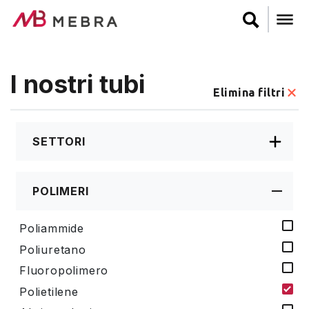
Salta
al
contenuto
principale
I nostri tubi
Elimina filtri
SETTORI
POLIMERI
Poliammide
Poliuretano
Fluoropolimero
Polietilene