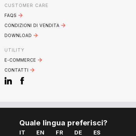
CUSTOMER CARE
FAQS
CONDIZIONI DI VENDITA
DOWNLOAD
UTILITY
E-COMMERCE
CONTATTI
Quale lingua preferisci?
EMAIL:
mebra@mebra.it
IT
EN
FR
DE
ES
TELEFONO:
+39 0331 344005