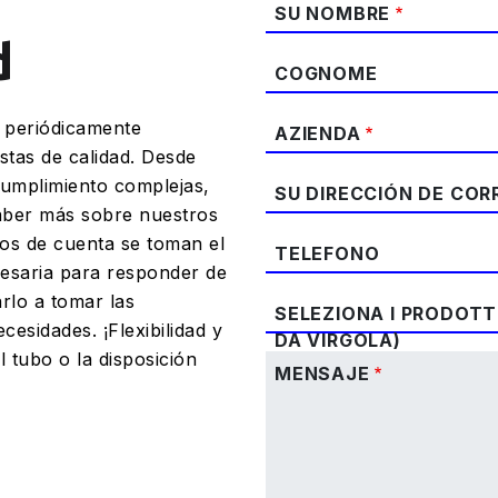
SU NOMBRE
d
COGNOME
 periódicamente
AZIENDA
stas de calidad. Desde
cumplimiento complejas,
SU DIRECCIÓN DE CO
saber más sobre nuestros
vos de cuenta se toman el
TELEFONO
cesaria para responder de
rlo a tomar las
SELEZIONA I PRODOTTI
esidades. ¡Flexibilidad y
DA VIRGOLA)
l tubo o la disposición
MENSAJE