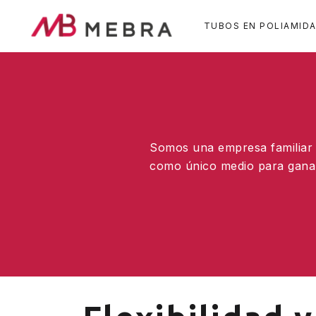
Pasar
al
TUBOS EN POLIAMID
contenido
principal
Somos una empresa familiar y
como único medio para ganar 