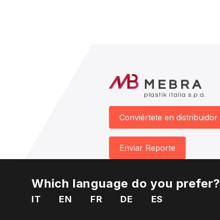
Conviértete en distribuidor
Enviar Reporte
Which language do you prefer
IT
EN
FR
DE
ES