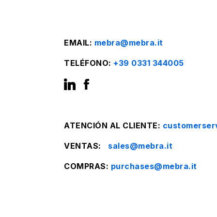
EMAIL:
mebra@mebra.it
TELÉFONO:
+39 0331 344005
ATENCIÓN AL CLIENTE:
customerser
VENTAS:
sales@mebra.it
COMPRAS:
purchases@mebra.it