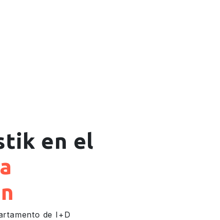
tik en el
la
ón
partamento de I+D