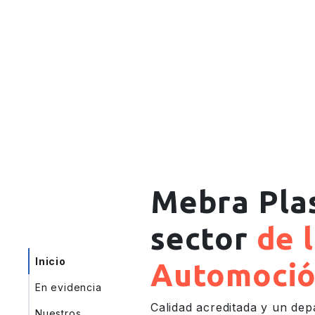
Mebra Plas
sector
de 
Inicio
Automoci
Inicio
En evidencia
En-evidencia
Calidad acreditada y un de
Nuestros