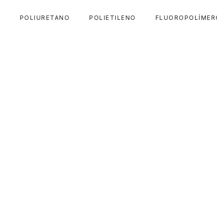
A
POLIURETANO
POLIETILENO
FLUOROPOLÍMER