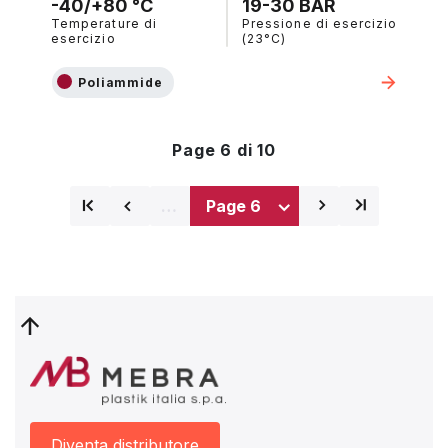
-40/+80 °C
19-30 BAR
Temperature di
Pressione di esercizio
esercizio
(23°C)
Poliammide
Page 6 di 10
…
⌅
⌅
⌃
⌃
Prima
Pagina
Pagina
Ultima
pagina
precedente
successiva
pagina
Diventa distributore