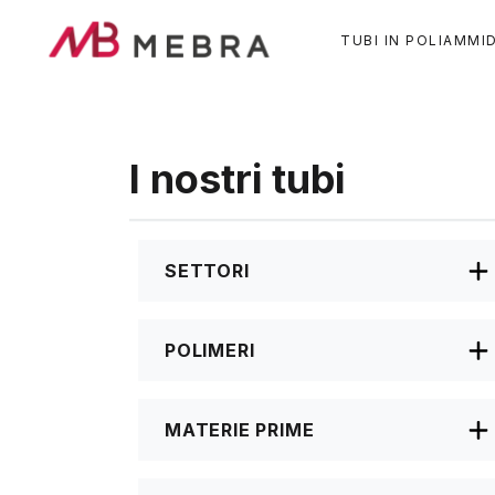
Salta
al
TUBI IN POLIAMMI
contenuto
principale
I nostri tubi
SETTORI
POLIMERI
MATERIE PRIME