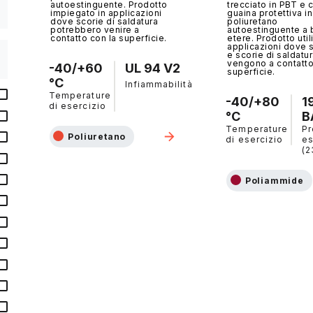
autoestinguente. Prodotto
trecciato in PBT e 
impiegato in applicazioni
guaina protettiva in
dove scorie di saldatura
poliuretano
potrebbero venire a
autoestinguente a
contatto con la superficie.
etere. Prodotto util
applicazioni dove s
e scorie di saldatu
vengono a contatto
-40/+60
UL 94 V2
superficie.
°C
Infiammabilità
Temperature
-40/+80
1
di esercizio
°C
B
Temperature
Pr
Poliuretano
di esercizio
es
(2
Poliammide