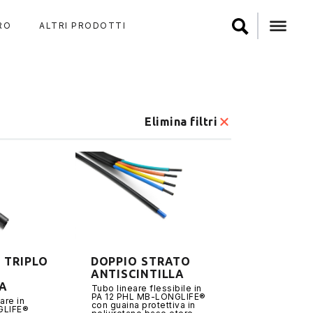
RO
ALTRI PRODOTTI
Elimina filtri
 TRIPLO
DOPPIO STRATO
ANTISCINTILLA
LA
Tubo lineare flessibile in
PA 12 PHL MB-LONGLIFE®
are in
con guaina protettiva in
GLIFE®