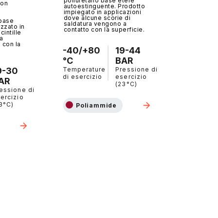
poliuretano base etere
con
autoestinguente. Prodotto
impiegato in applicazioni
dove alcune scorie di
 base
saldatura vengono a
izzato in
contatto con la superficie.
cintille
ra
 con la
-40/+80
19-44
°C
BAR
9-30
Temperature
Pressione di
di esercizio
esercizio
AR
(23°C)
essione di
ercizio
3°C)
Poliammide