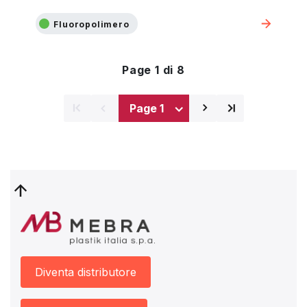
Fluoropolimero
Page 1 di 8
⌅
⌅
⌃
⌃
Pagina
Ultima
successiva
pagina
Diventa distributore