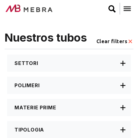
Pasar
al
contenido
principal
Nuestros tubos
Clear filters
SETTORI
POLIMERI
MATERIE PRIME
TIPOLOGIA