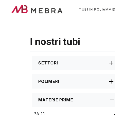
Salta
al
TUBI IN POLIAMMI
contenuto
principale
I nostri tubi
SETTORI
POLIMERI
MATERIE PRIME
PA 11