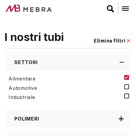
Salta
al
contenuto
principale
I nostri tubi
Elimina filtri
SETTORI
Alimentare
Automotive
Industriale
POLIMERI