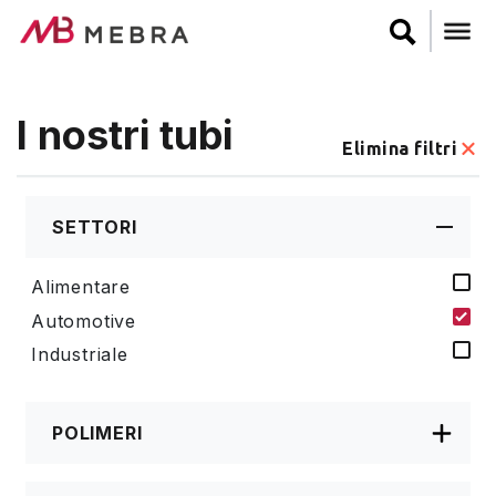
Salta
al
contenuto
principale
I nostri tubi
Elimina filtri
SETTORI
Alimentare
Automotive
Industriale
POLIMERI