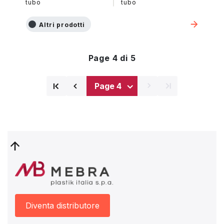
tubo
tubo
Altri prodotti
Page 4 di 5
⌅
⌅
⌃
⌃
Prima
Pagina
pagina
precedente
Diventa distributore