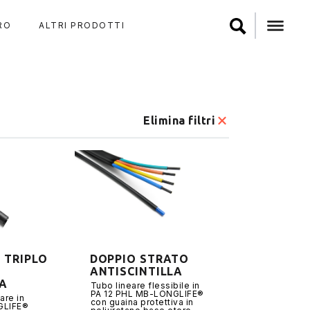
RO
ALTRI PRODOTTI
Elimina filtri
 TRIPLO
DOPPIO STRATO
ANTISCINTILLA
LA
Tubo lineare flessibile in
PA 12 PHL MB-LONGLIFE®
are in
con guaina protettiva in
GLIFE®