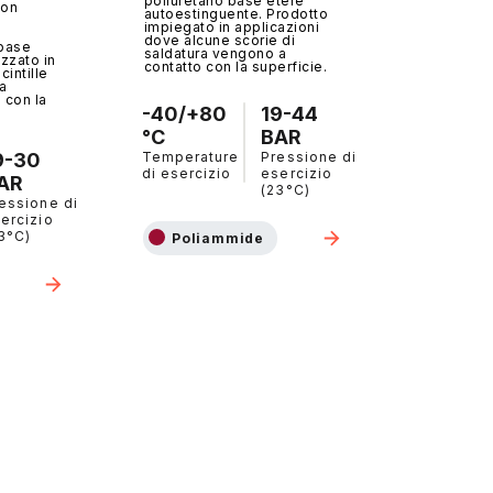
poliuretano base etere
con
autoestinguente. Prodotto
impiegato in applicazioni
dove alcune scorie di
 base
saldatura vengono a
izzato in
contatto con la superficie.
cintille
ra
 con la
-40/+80
19-44
°C
BAR
9-30
Temperature
Pressione di
di esercizio
esercizio
AR
(23°C)
essione di
ercizio
3°C)
Poliammide