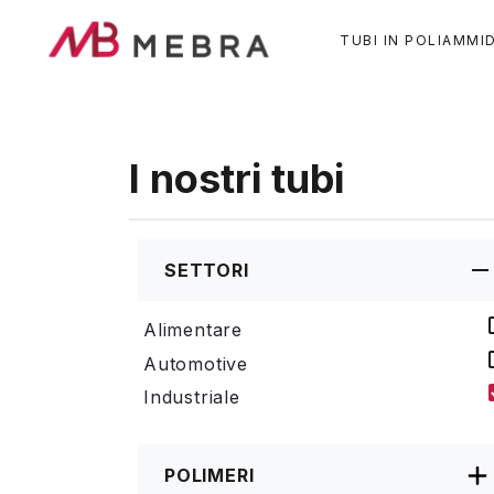
Salta
al
TUBI IN POLIAMMI
contenuto
principale
I nostri tubi
SETTORI
Alimentare
Automotive
Industriale
POLIMERI