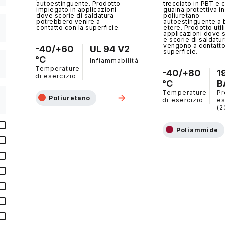
autoestinguente. Prodotto
trecciato in PBT e 
impiegato in applicazioni
guaina protettiva in
dove scorie di saldatura
poliuretano
potrebbero venire a
autoestinguente a
contatto con la superficie.
etere. Prodotto util
applicazioni dove s
e scorie di saldatu
vengono a contatto
-40/+60
UL 94 V2
superficie.
°C
Infiammabilità
Temperature
-40/+80
1
di esercizio
°C
B
Temperature
Pr
Poliuretano
di esercizio
es
(2
Poliammide