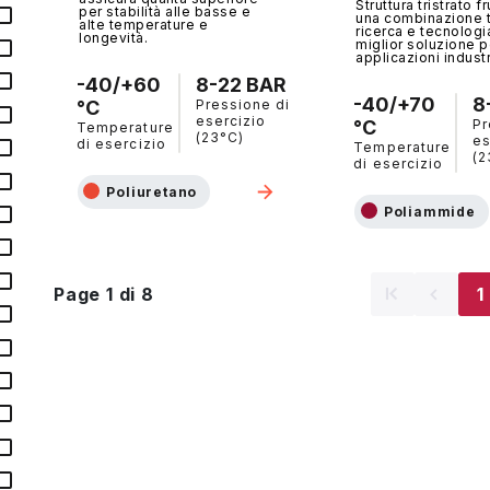
Struttura tristrato fr
per stabilità alle basse e
una combinazione t
alte temperature e
ricerca e tecnologi
longevità.
miglior soluzione p
applicazioni industri
-40/+60
8-22 BAR
-40/+70
8
°C
Pressione di
esercizio
°C
Pr
Temperature
(23°C)
es
di esercizio
Temperature
(2
di esercizio
Poliuretano
Poliammide
Page 1 di 8
Pagina 
1
⌅
⌃