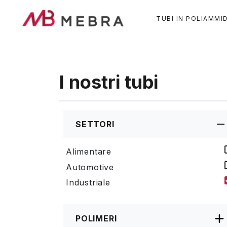
Salta
al
TUBI IN POLIAMMI
contenuto
principale
I nostri tubi
SETTORI
Alimentare
Automotive
Industriale
POLIMERI