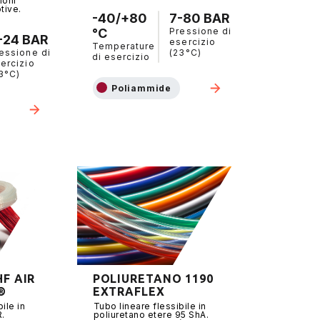
ioni
tive.
-40/+80
7-80 BAR
°C
Pressione di
-24 BAR
esercizio
Temperature
essione di
(23°C)
di esercizio
ercizio
3°C)
Poliammide
HF AIR
POLIURETANO 1190
®
EXTRAFLEX
ile in
Tubo lineare flessibile in
R.
poliuretano etere 95 ShA.