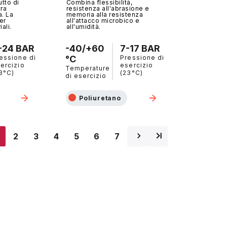
utto di
Combina flessibilità,
ra
resistenza all'abrasione e
a. La
memoria alla resistenza
er
all'attacco microbico e
ali.
all'umidità.
-24 BAR
-40/+60
7-17 BAR
essione di
°C
Pressione di
ercizio
esercizio
Temperature
3°C)
(23°C)
di esercizio
Poliuretano
attuale
2
3
4
5
6
7
⌅
⌃
Page
Page
Page
Page
Page
Page
Pagina
Ultima
successiva
pagina