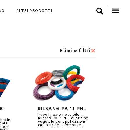
RO
ALTRI PRODOTTI
Elimina filtri
B-
RILSAN® PA 11 PHL
Tubo lineare flessibile in
Rilsan® PA 11 PHL di origine
ile in
vegetale per applicazioni
cata,
industriali e automotive.
e e al