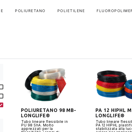
DE
POLIURETANO
POLIETILENE
FLUOROPOLIME
POLIURETANO 98 MB-
PA 12 HIPHL M
LONGLIFE®
LONGLIFE®
Tubo lineare flessibile in
Tubo lineare flessib
PU 98 ShA. Molto
PA 12 HIPHL plastifi
apprezzati per la
stabilizzata alla luc