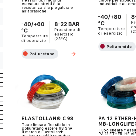
flessibilità, i raggi di
calore per applicaz
curvatura stretti e la
industriali e automo
resistenza alla piegatura e
all'abrasione.
-40/+80
8
°C
Pr
-40/+60
8-22 BAR
es
Temperature
°C
Pressione di
(2
di esercizio
esercizio
Temperature
(23°C)
di esercizio
Poliammide
Poliuretano
ELASTOLLAN® C 98
PA 12 ETHER-
MB-LONGLIFE
Tubo lineare flessibile in
poliuretano estere 98 ShA.
Tubo lineare flessib
Il marchio Elastollan®
PA 12 ETHER-HF AI
assicura qualità superiore