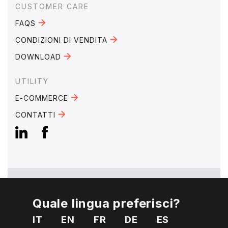
CUSTOMER CARE
FAQS
CONDIZIONI DI VENDITA
DOWNLOAD
UTILITY
E-COMMERCE
CONTATTI
Quale lingua preferisci?
EMAIL:
mebra@mebra.it
IT
EN
FR
DE
ES
TELEFONO:
+39 0331 344005