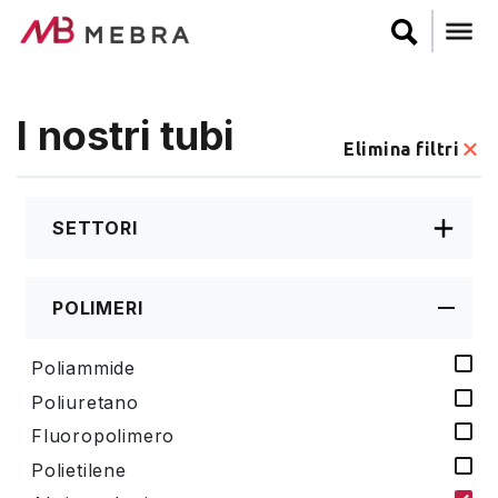
Salta
al
contenuto
principale
I nostri tubi
Elimina filtri
SETTORI
POLIMERI
Poliammide
Poliuretano
Fluoropolimero
Polietilene