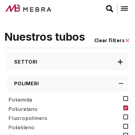
Pasar
al
contenido
principal
Nuestros tubos
Clear filters
SETTORI
POLIMERI
Poliamida
Poliuretano
Fluoropolímero
Polietileno