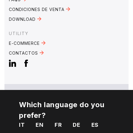
CONDICIONES DE VENTA
DOWNLOAD
UTILITY
E-COMMERCE
CONTACTOS
Which language do you
EMAIL:
mebra@mebra.it
prefer?
PHONE:
+39 0331 344005
IT
EN
FR
DE
ES
VAT Number 01810650125
Privacy
Cookies