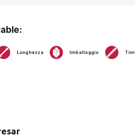
able:
Lunghezza
Imballaggio
Tim
resar