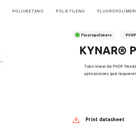
A
POLIURETANO
POLIETILENO
FLUOROPOLÍMER
Fluoropolímero
PVD
KYNAR® P
Tubo lineal de PVDF flexibl
aplicaciones que requieran
Print datasheet