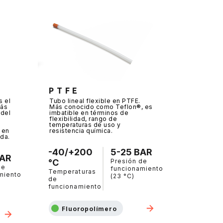
P T F E
s el
Tubo lineal flexible en PTFE.
más
Más conocido como Teflon®, es
 del
imbatible en términos de
flexibilidad, rango de
temperaturas de uso y
 en
resistencia química.
da.
-40/+200
5-25 BAR
BAR
°C
Presión de
de
funcionamiento
Temperaturas
miento
(23 °C)
de
funcionamiento
Fluoropolímero