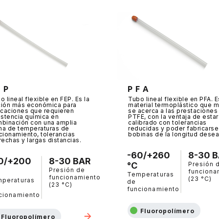
E P
P F A
o lineal flexible en FEP. Es la
Tubo lineal flexible en PFA. E
ión más económica para
material termoplástico que 
icaciones que requieren
se acerca a las prestaciones
istencia química en
PTFE, con la ventaja de estar
binación con una amplia
calibrado con tolerancias
a de temperaturas de
reducidas y poder fabricarse
cionamiento, tolerancias
bobinas de la longitud desea
rechas y largas distancias.
-60/+260
8-30 
0/+200
8-30 BAR
°C
Presión 
Presión de
funciona
Temperaturas
funcionamiento
(23 °C)
peraturas
de
(23 °C)
funcionamiento
cionamiento
Fluoropolímero
Fluoropolímero