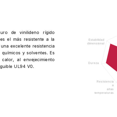
ro de vinilideno rígido
s el más resistente a la
Estabilidad
dimensional
una excelente resistencia
químicos y solventes. Es
 calor, al envejecimiento
Dureza
nguible UL94 V0.
Resistencia
a
altas
temperaturas