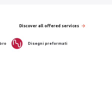
Discover all offered services
bro
Disegni preformati