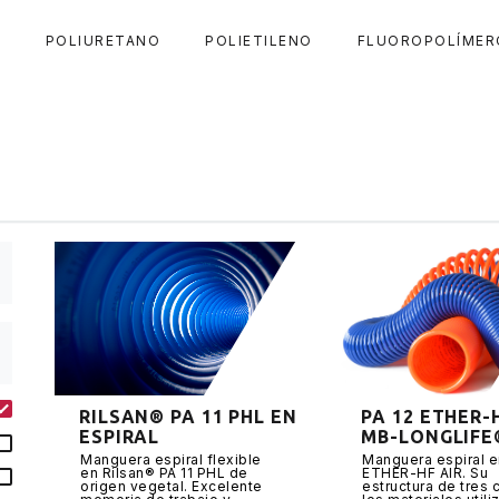
A
POLIURETANO
POLIETILENO
FLUOROPOLÍMER
RILSAN® PA 11 PHL EN
PA 12 ETHER-
ESPIRAL
MB-LONGLIFE
Manguera espiral flexible
Manguera espiral e
en Rilsan® PA 11 PHL de
ETHER-HF AIR. Su
origen vegetal. Excelente
estructura de tres 