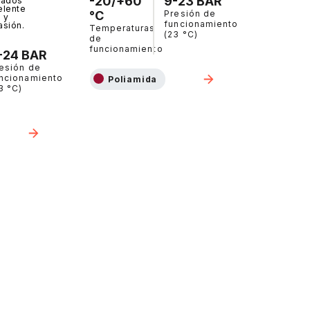
-20/+60
9-23 BAR
izados
elente
°C
Presión de
 y
funcionamiento
asión.
Temperaturas
(23 °C)
de
funcionamiento
-24 BAR
esión de
ncionamiento
Poliamida
3 °C)