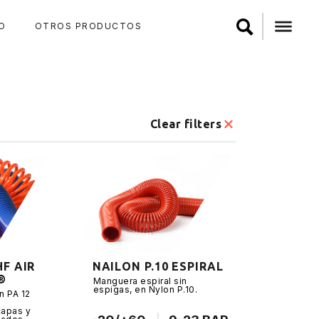
O
OTROS PRODUCTOS
Clear filters
HF AIR
NAILON P.10 ESPIRAL
®
Manguera espiral sin
espigas, en Nylon P.10.
n PA 12
capas y