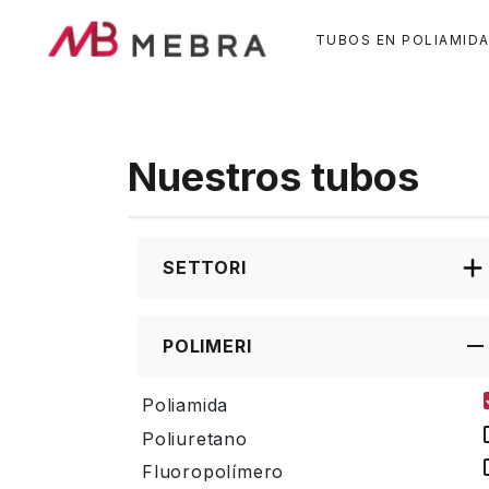
Pasar
al
TUBOS EN POLIAMID
contenido
principal
Nuestros tubos
SETTORI
POLIMERI
Poliamida
Poliuretano
Fluoropolímero