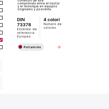
conexión de aire
comprimido entre el tractor
y el remolque en equipos
originales y posventa.
DIN
4 colori
73378
Número de
colores
Estándar de
referencia
Europeo
Poliamida