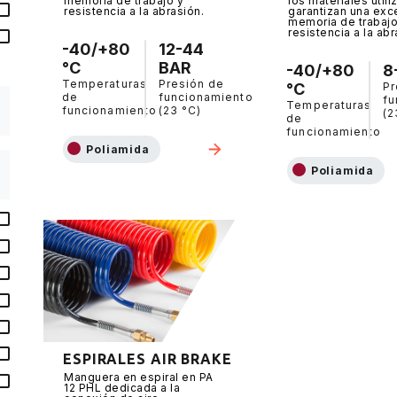
memoria de trabajo y
los materiales util
resistencia a la abrasión.
garantizan una exc
memoria de trabajo
resistencia a la abr
-40/+80
12-44
°C
BAR
-40/+80
8
Temperaturas
Presión de
°C
Pr
de
funcionamiento
fu
Temperaturas
funcionamiento
(23 °C)
(2
de
funcionamiento
Poliamida
Poliamida
ESPIRALES AIR BRAKE
Manguera en espiral en PA
12 PHL dedicada a la