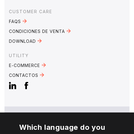
CUSTOMER CARE
FAQS
CONDICIONES DE VENTA
DOWNLOAD
UTILITY
E-COMMERCE
CONTACTOS
Which language do you
EMAIL:
mebra@mebra.it