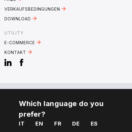
VERKAUFSBEDINGUNGEN
DOWNLOAD
UTILITY
E-COMMERCE
KONTAKT
Which language do you
EMAIL:
mebra@mebra.it
prefer?
PHONE:
+39 0331 344005
IT
EN
FR
DE
ES
VAT Number 01810650125
Privacy
Cookies