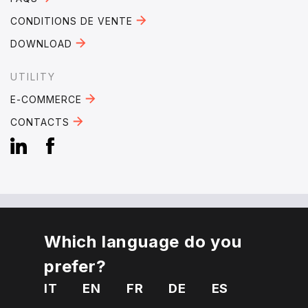
CONDITIONS DE VENTE
DOWNLOAD
UTILITY
E-COMMERCE
CONTACTS
Which language do you
EMAIL:
mebra@mebra.it
prefer?
PHONE:
+39 0331 344005
IT
EN
FR
DE
ES
VAT Number 01810650125
Privacy
Cookies