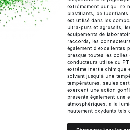
extrêmement pur qui ne né
plastifiants, de lubrifian
est utilisé dans les compo
ultra-purs et agressifs, le
équipements de laboratoir
raccords, les connecteurs
également d'excellentes p
presque toutes les colles 
conducteurs utilise du PT
extrême inertie chimique e
solvant jusqu'à une temp
températures, seules cert
exercent une action gonfl
présente également une e
atmosphériques, à la lumi
hautement oxydants tels 
Découvrez tous les pr