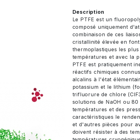
Description
Le PTFE est un fluoropol
composé uniquement d'ato
combinaison de ces liaiso
cristallinité élevée en fo
thermoplastiques les plus
températures et avec la p
PTFE est pratiquement ine
réactifs chimiques connus
alcalins à l'état élémentai
potassium et le lithium (f
trifluorure de chlore (ClF
solutions de NaOH ou 80
températures et des press
caractéristiques le renden
et d'autres pièces pour av
doivent résister à des te
températures cryogéniques