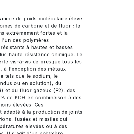
ymère de poids moléculaire élevé
mes de carbone et de fluor ; la
ns extrêmement fortes et la
nt l'un des polymères
 résistants à hautes et basses
lus haute résistance chimique. Le
rte vis-à-vis de presque tous les
, à l'exception des métaux
re tels que le sodium, le
ondus ou en solution), du
3) et du fluor gazeux (F2), des
 % de KOH en combinaison à des
ions élevées. Ces
t adapté à la production de joints
ions, fusées et missiles qui
mpératures élevées ou à des
. Il s'agit d'un polymère