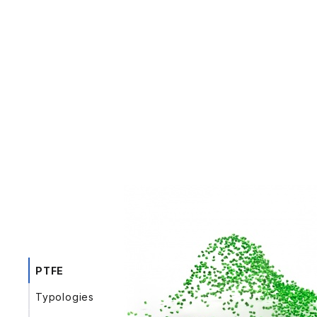
PTFE
main
Typologies
pipes