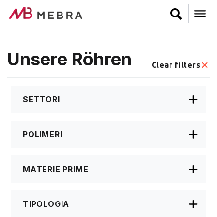
Skip
to
main
content
Unsere Röhren
Clear filters
SETTORI
POLIMERI
MATERIE PRIME
TIPOLOGIA