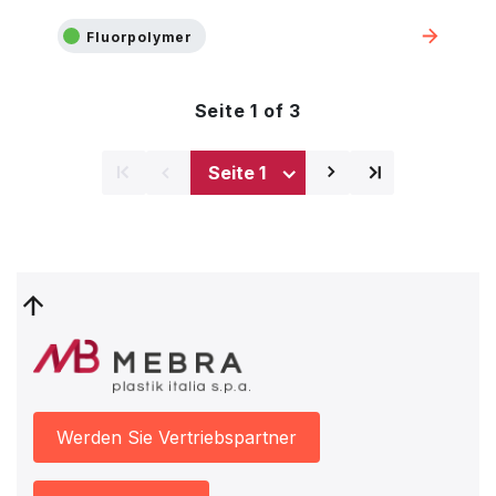
Fluorpolymer
Seite 1 of 3
⌅
⌅
⌃
⌃
Next
Last
page
page
Werden Sie Vertriebspartner