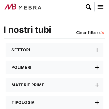
Skip
to
main
content
I nostri tubi
Clear filters
SETTORI
POLIMERI
MATERIE PRIME
TIPOLOGIA