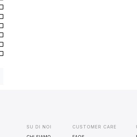
Footer
SU DI NOI
CUSTOMER CARE
CHI SIAMO
FAQS