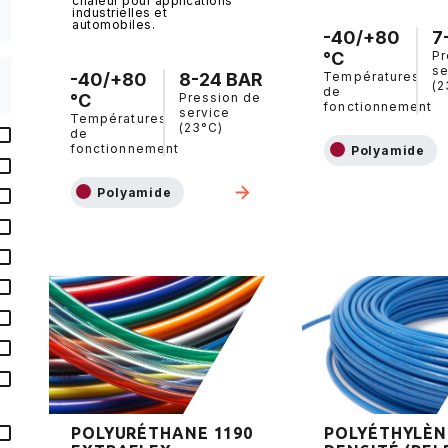
chaleur pour applications
industrielles et
automobiles.
-40/+80
7
°C
Pr
se
-40/+80
8-24 BAR
Températures
(2
de
°C
Pression de
fonctionnement
service
Températures
(23°C)
de
fonctionnement
Polyamide
Polyamide
POLYURÉTHANE 1190
POLYÉTHYLÈN