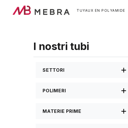
Skip
to
TUYAUX EN POLYAMIDE
main
content
I nostri tubi
SETTORI
POLIMERI
MATERIE PRIME