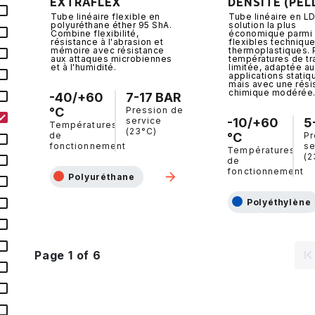
EXTRAFLEX
DENSITÉ (PEL
Tube linéaire flexible en
Tube linéaire en L
polyuréthane éther 95 ShA.
solution la plus
Combine flexibilité,
économique parmi
résistance à l'abrasion et
flexibles techniqu
mémoire avec résistance
thermoplastiques. 
aux attaques microbiennes
températures de tr
et à l'humidité.
limitée, adaptée a
applications statiq
mais avec une rési
chimique modérée
-40/+60
7-17 BAR
°C
Pression de
service
-10/+60
5
Températures
(23°C)
de
°C
Pr
fonctionnement
se
Températures
(2
de
fonctionnement
Polyuréthane
Polyéthylène
Page 1 of 6