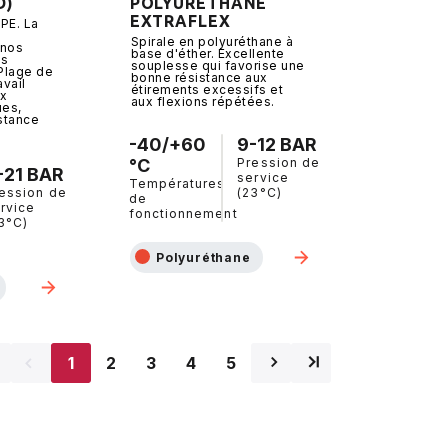
D)
POLYURÉTHANE
EXTRAFLEX
DPE. La
Spirale en polyuréthane à
 nos
base d'éther. Excellente
es
souplesse qui favorise une
Plage de
bonne résistance aux
avail
étirements excessifs et
ux
aux flexions répétées.
ues,
stance
.
-40/+60
9-12 BAR
°C
Pression de
-21 BAR
service
Températures
ession de
(23°C)
de
rvice
fonctionnement
3°C)
Polyuréthane
Current page
1
2
3
4
5
⌅
⌅
⌃
⌃
Page
Page
Page
Page
Next
Last
page
page