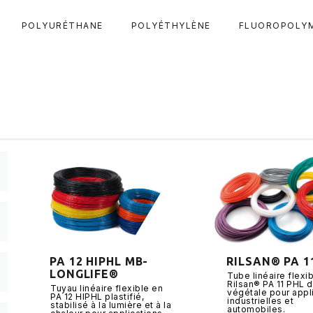
POLYURÉTHANE
POLYÉTHYLÈNE
FLUOROPOLY
PA 12 HIPHL MB-
RILSAN® PA 1
LONGLIFE®
Tube linéaire flexi
Rilsan® PA 11 PHL d
Tuyau linéaire flexible en
végétale pour appl
PA 12 HIPHL plastifié,
industrielles et
stabilisé à la lumière et à la
automobiles.