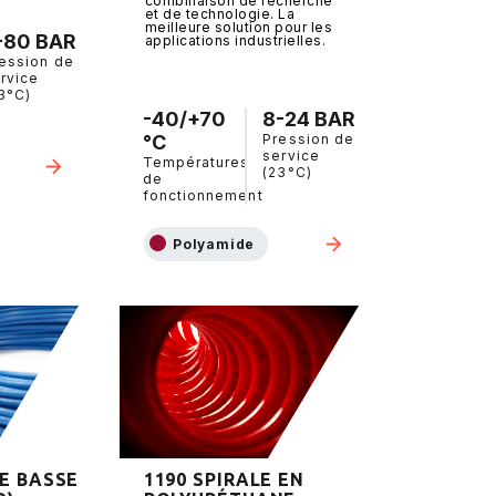
combinaison de recherche
et de technologie. La
meilleure solution pour les
-80 BAR
applications industrielles.
ession de
rvice
3°C)
-40/+70
8-24 BAR
°C
Pression de
service
Températures
(23°C)
de
fonctionnement
Polyamide
E BASSE
1190 SPIRALE EN