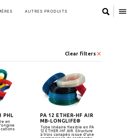
MÈRES
AUTRES PRODUITS
Clear filters
1 PHL
PA 12 ETHER-HF AIR
MB-LONGLIFE®
ble en
'origine
Tube linéaire flexible en PA
ications
12 ETHER-HF AIR. Structure
à trois canapés issue d'une