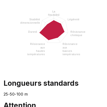
La
flexibilité
Stabilité
Légèreté
dimensionnelle
Dureté
Résistance
chimique
Résistance
Résistance
aux
aux
hautes
basses
températures
températures
Longueurs standards
25-50-100 m
Attention