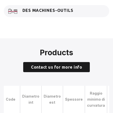
DES MACHINES-OUTILS
Products
Contact us for more info
P
Raggio
Diametro
Diametro
Code
Spessore
minimo di
int
est
e
curvatura