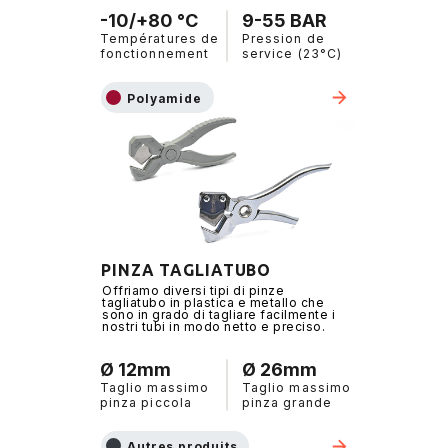
-10/+80 °C
9-55 BAR
Températures de
Pression de
fonctionnement
service (23°C)
Polyamide
PINZA TAGLIATUBO
Offriamo diversi tipi di pinze
tagliatubo in plastica e metallo che
sono in grado di tagliare facilmente i
nostri tubi in modo netto e preciso.
Ø 12mm
Ø 26mm
Taglio massimo
Taglio massimo
pinza piccola
pinza grande
Autres produits