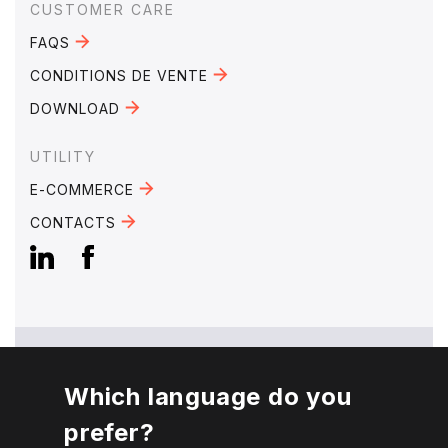
CUSTOMER CARE
FAQS
CONDITIONS DE VENTE
DOWNLOAD
UTILITY
E-COMMERCE
CONTACTS
Which language do you
EMAIL:
mebra@mebra.it
prefer?
PHONE:
+39 0331 344005