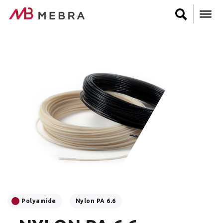
Skip
to
main
content
Polyamide
Nylon PA 6.6