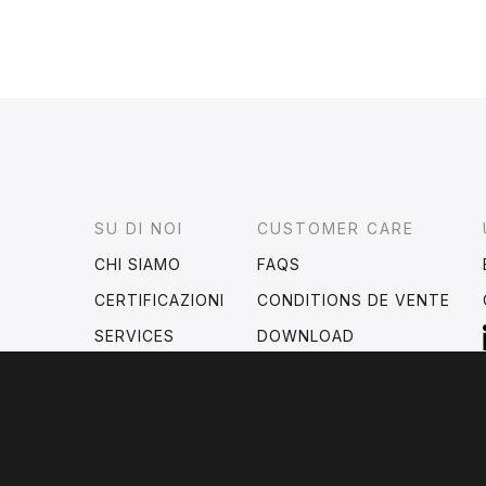
Footer
SU DI NOI
CUSTOMER CARE
CHI SIAMO
FAQS
CERTIFICAZIONI
CONDITIONS DE VENTE
SERVICES
DOWNLOAD
?