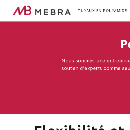
Skip
to
TUYAUX EN POLYAMIDE
main
content
P
Nous sommes une entreprise f
soutien d'experts comme seul 