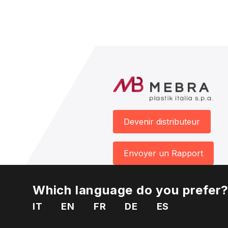
Devenir distributeur
Envoyer un Rapport
Which language do you prefer
IT
EN
FR
DE
ES