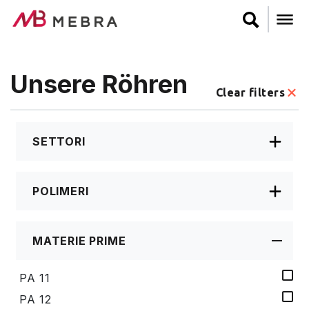
Skip
to
main
content
Unsere Röhren
Clear filters
SETTORI
POLIMERI
MATERIE PRIME
PA 11
PA 12