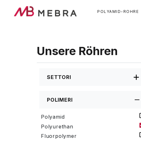
Skip
to
POLYAMID-ROHRE
main
content
Unsere Röhren
SETTORI
POLIMERI
Polyamid
Polyurethan
Fluorpolymer