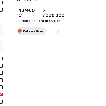
Expansionswellen.
-40/+60
>
°C
7.000.000
Betriebstemperaturen
Testzyklen
Polyurethan