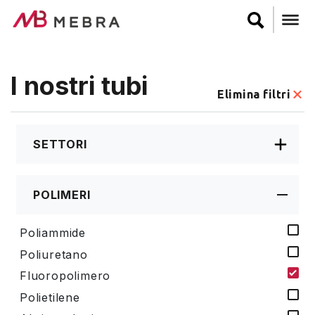
Salta
al
contenuto
principale
I nostri tubi
Elimina filtri
SETTORI
POLIMERI
Poliammide
Poliuretano
Fluoropolimero
Polietilene