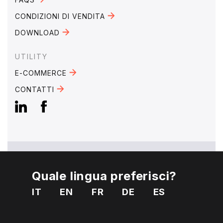
CONDIZIONI DI VENDITA
DOWNLOAD
UTILITY
E-COMMERCE
CONTATTI
Quale lingua preferisci?
EMAIL:
mebra@mebra.it
IT
EN
FR
DE
ES
TELEFONO:
+39 0331 344005
P. IVA 01810650125
Privacy
Cookies