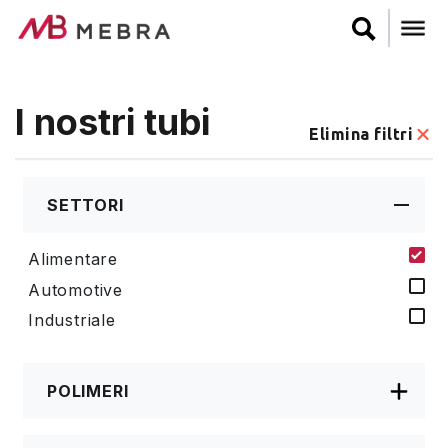
Salta
al
contenuto
principale
I nostri tubi
Elimina filtri
SETTORI
Alimentare
Automotive
Industriale
POLIMERI