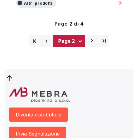
Altri prodotti
Page 2 di 4
⌅
⌅
⌃
⌃
Prima
Pagina
Pagina
Ultima
pagina
precedente
successiva
pagina
Diventa distributore
Invia Segnalazione