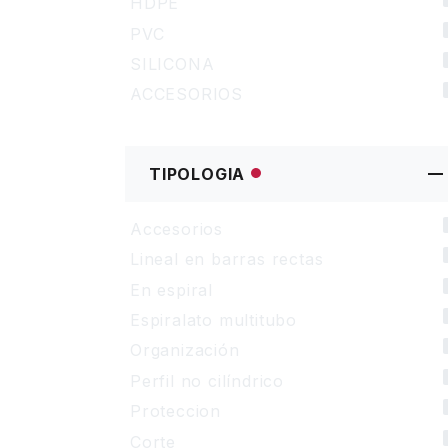
HDPE
PVC
SILICONA
ACCESORIOS
TIPOLOGIA
Accesorios
Lineal en barras rectas
En espiral
Espiralato multitubo
Organización
Perfil no cilíndrico
Proteccion
Corte