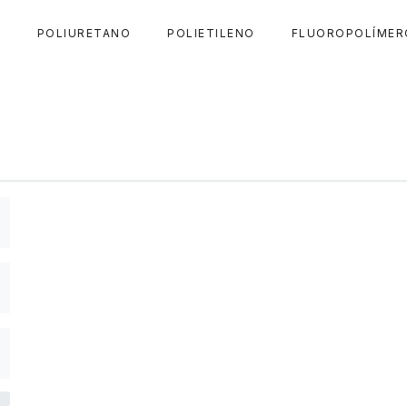
A
POLIURETANO
POLIETILENO
FLUOROPOLÍMER